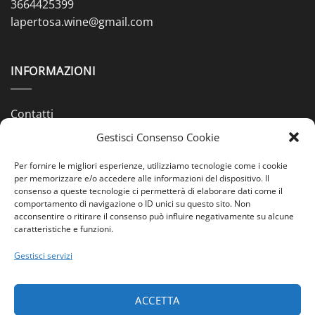
3664425399
lapertosa.wine@gmail.com
INFORMAZIONI
Contatti
Gestisci Consenso Cookie
Chi siamo
Spedizioni & Pagamenti
Per fornire le migliori esperienze, utilizziamo tecnologie come i cookie
per memorizzare e/o accedere alle informazioni del dispositivo. Il
consenso a queste tecnologie ci permetterà di elaborare dati come il
Condizioni di Vendita
comportamento di navigazione o ID unici su questo sito. Non
acconsentire o ritirare il consenso può influire negativamente su alcune
Cookie Policy (UE)
caratteristiche e funzioni.
Privacy Policy (UE)
Gestisci servizi
PAGAMENTI
ACCETTA