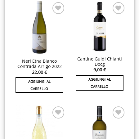
Aggiungi
Aggiungi
alla lista
alla lista
desideri
desideri
Cantine Guidi Chianti
Neri Etna Bianco
Docg
Contrada Arrigo 2022
9,00
€
22,00
€
AGGIUNGI AL
AGGIUNGI AL
CARRELLO
CARRELLO
Aggiungi
Aggiungi
alla lista
alla lista
desideri
desideri