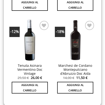
originale
attuale
originale
attuale
AGGIUNGI AL
AGGIUNGI AL
era:
è:
era:
è:
10,50 €.
9,50 €.
14,90 €.
13,90 €.
CARRELLO
CARRELLO
-12%
-18%
Aggiungi
Aggiungi
alla lista
alla lista
desideri
desideri
Tenuta Asinara
Marchesi de Cordano
Vermentino Doc
Montepulciano
Vintage
d’Abruzzo Doc Aida
Il
Il
Il
Il
29,50
€
26,00
€
14,00
€
11,50
€
prezzo
prezzo
prezzo
prezzo
originale
attuale
originale
attuale
AGGIUNGI AL
AGGIUNGI AL
era:
è:
era:
è:
29,50 €.
26,00 €.
14,00 €.
11,50 €.
CARRELLO
CARRELLO