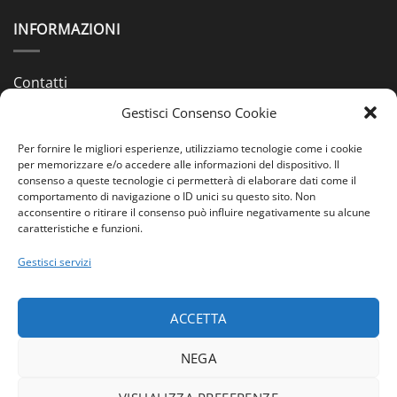
INFORMAZIONI
Contatti
Gestisci Consenso Cookie
Chi siamo
Spedizioni & Pagamenti
Per fornire le migliori esperienze, utilizziamo tecnologie come i cookie
per memorizzare e/o accedere alle informazioni del dispositivo. Il
consenso a queste tecnologie ci permetterà di elaborare dati come il
Condizioni di Vendita
comportamento di navigazione o ID unici su questo sito. Non
acconsentire o ritirare il consenso può influire negativamente su alcune
Cookie Policy (UE)
caratteristiche e funzioni.
Privacy Policy (UE)
Gestisci servizi
PAGAMENTI
ACCETTA
Visa
MasterCard
Postepay
Visa
Bank
CartaSi
NEGA
2
Transfer