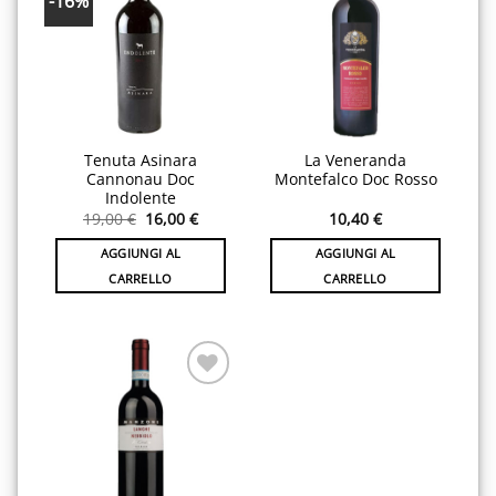
-16%
Aggiungi
Aggiungi
alla lista
alla lista
desideri
desideri
Tenuta Asinara
La Veneranda
Cannonau Doc
Montefalco Doc Rosso
Indolente
Il
Il
19,00
€
16,00
€
10,40
€
prezzo
prezzo
originale
attuale
AGGIUNGI AL
AGGIUNGI AL
era:
è:
19,00 €.
16,00 €.
CARRELLO
CARRELLO
Aggiungi
alla lista
desideri