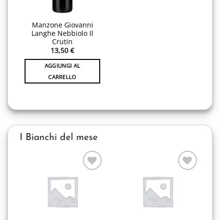
Manzone Giovanni
Langhe Nebbiolo Il
Crutin
13,50
€
AGGIUNGI AL
CARRELLO
I Bianchi del mese
Aggiungi
Aggiungi
alla lista
alla lista
desideri
desideri