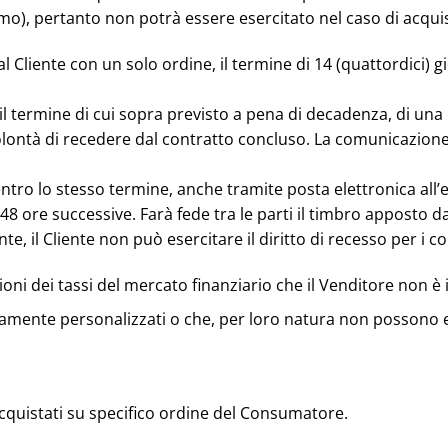
mo), pertanto non potrà essere esercitato nel caso di acquist
 Cliente con un solo ordine, il termine di 14 (quattordici) gi
tro il termine di cui sopra previsto a pena di decadenza, di u
volontà di recedere dal contratto concluso. La comunicazion
entro lo stesso termine, anche tramite posta elettronica all
8 ore successive. Farà fede tra le parti il timbro apposto dall
, il Cliente non può esercitare il diritto di recesso per i co
zioni dei tassi del mercato finanziario che il Venditore non è 
ramente personalizzati o che, per loro natura non possono ess
 acquistati su specifico ordine del Consumatore.