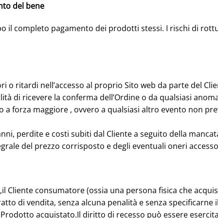
ento del bene
dopo il completo pagamento dei prodotti stessi. I rischi di ro
o ritardi nell’accesso al proprio Sito web da parte del Cli
lità di ricevere la conferma dell’Ordine o da qualsiasi anoma
o o a forza maggiore , ovvero a qualsiasi altro evento non pr
anni, perdite e costi subiti dal Cliente a seguito della manca
tegrale del prezzo corrisposto e degli eventuali oneri accesso
o,il Cliente consumatore (ossia una persona fisica che acquist
ratto di vendita, senza alcuna penalità e senza specificarne il
 Prodotto acquistato.Il diritto di recesso può essere esercit