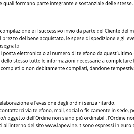
le quali formano parte integrante e sostanziale delle stesse.
 compilazione e il successivo invio da parte del Cliente del
il prezzo del bene acquistato, le spese di spedizione e gli eve
onsegnato.
di posta elettronica o al numero di telefono da quest’ultimo
dello stesso tutte le informazioni necessarie a completare l
ni incompleti o non debitamente compilati, dandone tempesti
’elaborazione e l’evasione degli ordini senza ritardo.
contattarci via telefono, mail, social o fisicamente in sede, p
o/i oggetto dell’Ordine non siano più ordinabili, l’Ordine n
ti all’interno del sito www.lapewine.it sono espressi in euro e