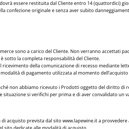
o dovrà essere restituita dal Cliente entro 14 (quattordici) g
nella confezione originale e senza aver subito danneggiamen
a merce sono a carico del Cliente. Non verranno accettati pac
è sotto la completa responsabilità del Cliente.
l ricevimento della comunicazione di recesso mediante letter
 modalità di pagamento utilizzata al momento dell’acquisto 
finché non abbiamo ricevuto i Prodotti oggetto del diritto di
e situazione si verifichi per prima e di aver convalidato un v
a di acquisto prevista dal sito www.lapewine.it a provvedere
l sito dedicate alle modalità di acquisto.