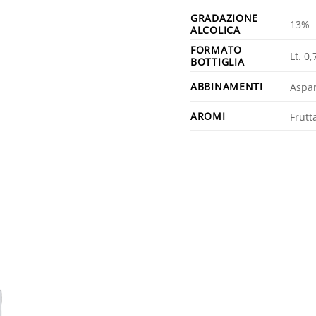
GRADAZIONE
13%
ALCOLICA
FORMATO
Lt. 0,
BOTTIGLIA
ABBINAMENTI
Aspar
AROMI
Frutt
Aggiungi
alla lista
desideri