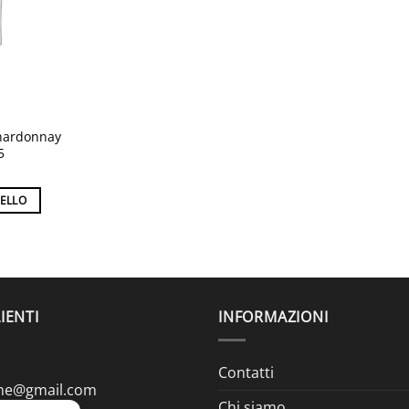
Chardonnay
5
RELLO
IENTI
INFORMAZIONI
Contatti
ine@gmail.com
Chi siamo