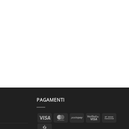
PAGAMENTI
Visa
MasterCard
Postepay
Visa
Bank
2
Transf
CartaSi