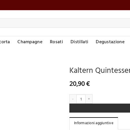
corta
Champagne
Rosati
Distillati
Degustazione
Kaltern Quintess
Aggiungi
20,90
€
alla lista
desideri
Kaltern Quintessenz S
Informazioni aggiuntive