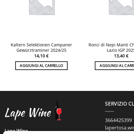
Kaltern Selektionen Campaner
Ronci di Nepi Manti 
Gewürztraminer 2024/25
Lazio IGP 202
14,10
€
13,40
€
AGGIUNGI AL CARRELLO
AGGIUNGI AL CAR
SERVIZIO CL
3664425399
lapertosa.w
Lape Wine