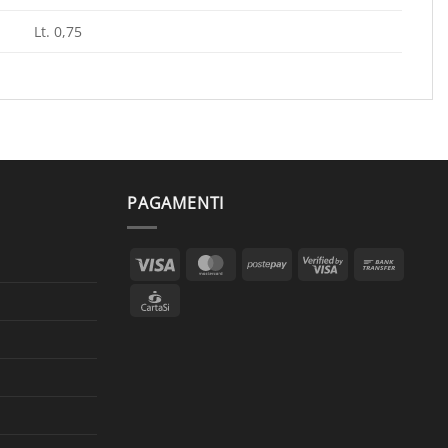
Lt. 0,75
PAGAMENTI
Visa
MasterCard
Postepay
Visa
Bank
2
Transf
CartaSi