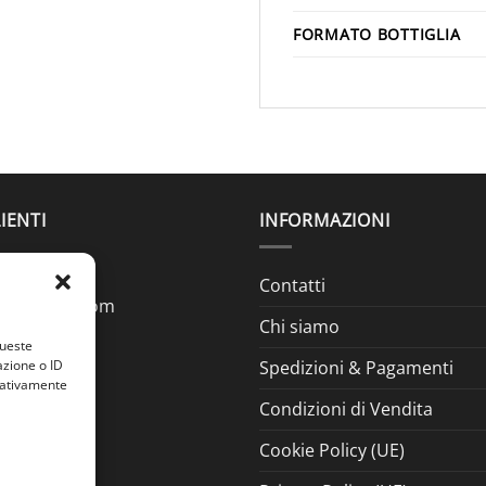
FORMATO BOTTIGLIA
IENTI
INFORMAZIONI
Contatti
ine@gmail.com
Chi siamo
queste
azione o ID
Spedizioni & Pagamenti
egativamente
Condizioni di Vendita
Cookie Policy (UE)