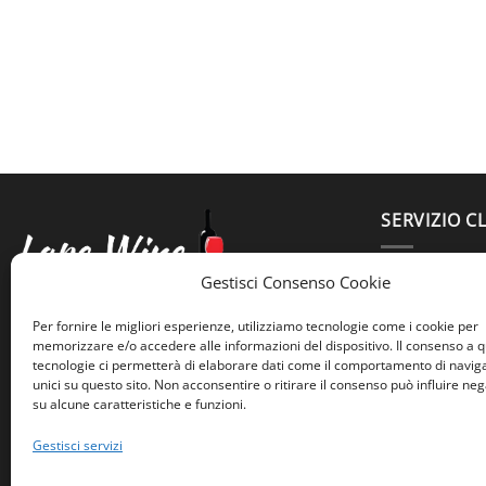
SERVIZIO CL
3664425399
Gestisci Consenso Cookie
lapertosa.w
Lape Wine
Per fornire le migliori esperienze, utilizziamo tecnologie come i cookie per
Largo Trionfale 7
memorizzare e/o accedere alle informazioni del dispositivo. Il consenso a 
tecnologie ci permetterà di elaborare dati come il comportamento di navig
Roma, 00195
unici su questo sito. Non acconsentire o ritirare il consenso può influire n
su alcune caratteristiche e funzioni.
Gestisci servizi