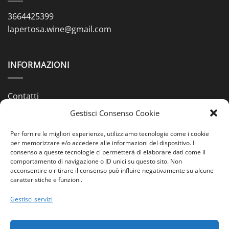
3664425399
lapertosa.wine@gmail.com
INFORMAZIONI
Contatti
Gestisci Consenso Cookie
Chi siamo
Spedizioni & Pagamenti
Per fornire le migliori esperienze, utilizziamo tecnologie come i cookie
per memorizzare e/o accedere alle informazioni del dispositivo. Il
consenso a queste tecnologie ci permetterà di elaborare dati come il
Condizioni di Vendita
comportamento di navigazione o ID unici su questo sito. Non
acconsentire o ritirare il consenso può influire negativamente su alcune
Cookie Policy (UE)
caratteristiche e funzioni.
Privacy Policy (UE)
Gestisci servizi
PAGAMENTI