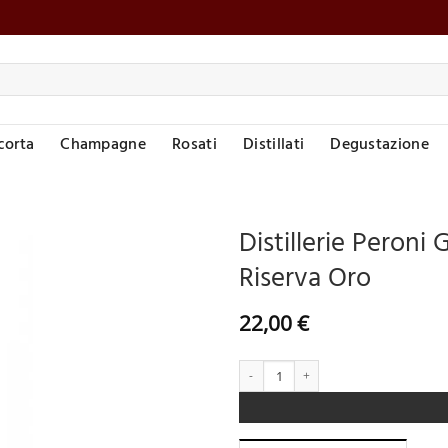
corta
Champagne
Rosati
Distillati
Degustazione
Distillerie Peron
Riserva Oro
Aggiungi
alla lista
desideri
22,00
€
Distillerie Peroni Gra