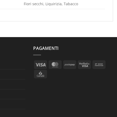
Fiori secchi, Liquirizia, Tabacco
PAGAMENTI
Visa
MasterCard
Postepay
Visa
Bank
2
Transf
CartaSi