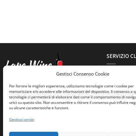
SERVIZIO CL
3664425399
Gestisci Consenso Cookie
lapertosa.w
Lape Wine
Per fornire le migliori esperienze, utilizziamo tecnologie come i cookie per
Largo Trionfale 7
memorizzare e/o accedere alle informazioni del dispositivo. Il consenso a 
tecnologie ci permetterà di elaborare dati come il comportamento di navig
Roma, 00195
unici su questo sito. Non acconsentire o ritirare il consenso può influire n
su alcune caratteristiche e funzioni.
Gestisci servizi