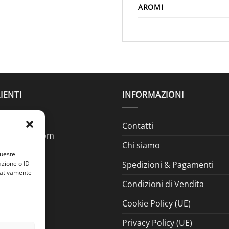
AROMI
IENTI
INFORMAZIONI
Contatti
ine@gmail.com
Chi siamo
queste
azione o ID
Spedizioni & Pagamenti
egativamente
Condizioni di Vendita
Cookie Policy (UE)
Privacy Policy (UE)