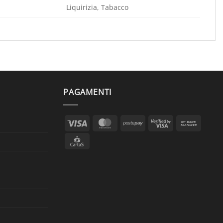
Liquirizia, Tabacco
PAGAMENTI
Visa
MasterCard
Postepay
Visa
Bank
2
Transf
CartaSi