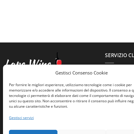
SERVIZIO CL
3664425399
Gestisci Consenso Cookie
lapertosa.w
Lape Wine
Per fornire le migliori esperienze, utilizziamo tecnologie come i cookie per
Largo Trionfale 7
memorizzare e/o accedere alle informazioni del dispositivo. Il consenso a 
tecnologie ci permetterà di elaborare dati come il comportamento di navig
Roma, 00195
unici su questo sito. Non acconsentire o ritirare il consenso può influire n
su alcune caratteristiche e funzioni.
Gestisci servizi