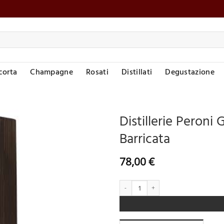
corta
Champagne
Rosati
Distillati
Degustazione
Distillerie Peroni
Barricata
Aggiungi
alla lista
desideri
78,00
€
Distillerie Peroni Grap