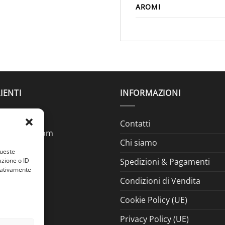
AROMI
IENTI
INFORMAZIONI
Contatti
ine@gmail.com
Chi siamo
queste
azione o ID
Spedizioni & Pagamenti
egativamente
Condizioni di Vendita
Cookie Policy (UE)
Privacy Policy (UE)