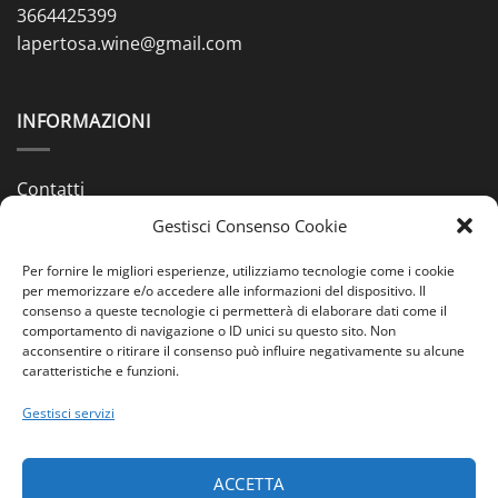
3664425399
lapertosa.wine@gmail.com
INFORMAZIONI
Contatti
Gestisci Consenso Cookie
Chi siamo
Spedizioni & Pagamenti
Per fornire le migliori esperienze, utilizziamo tecnologie come i cookie
per memorizzare e/o accedere alle informazioni del dispositivo. Il
consenso a queste tecnologie ci permetterà di elaborare dati come il
Condizioni di Vendita
comportamento di navigazione o ID unici su questo sito. Non
acconsentire o ritirare il consenso può influire negativamente su alcune
Cookie Policy (UE)
caratteristiche e funzioni.
Privacy Policy (UE)
Gestisci servizi
PAGAMENTI
ACCETTA