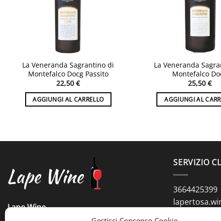
La Veneranda Sagrantino di
La Veneranda Sagra
Montefalco Docg Passito
Montefalco Do
22,50
€
25,50
€
AGGIUNGI AL CARRELLO
AGGIUNGI AL CAR
SERVIZIO CL
3664425399
lapertosa.w
Lape Wine
Largo Trionfale 7
Gestisci Consenso Cookie