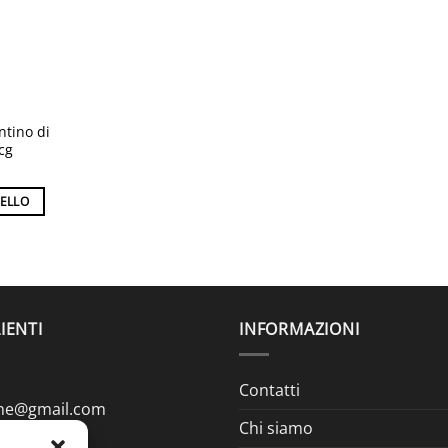
ntino di
cg
RELLO
IENTI
INFORMAZIONI
Contatti
ine@gmail.com
Chi siamo