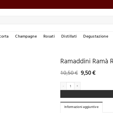
corta
Champagne
Rosati
Distillati
Degustazione
Ramaddini Ramà R
Aggiungi
Il
Il
10,50
€
9,50
€
alla lista
prezzo
prezzo
desideri
originale
attuale
Ramaddini Ramà Rosso 
era:
è:
10,50 €.
9,50 €.
Informazioni aggiuntive