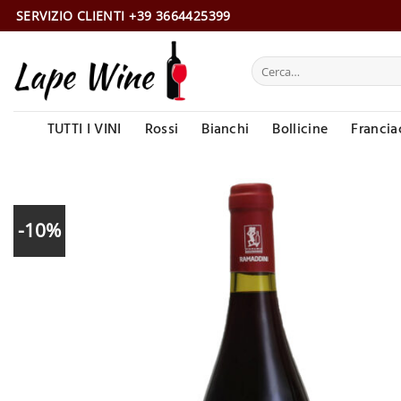
Salta
SERVIZIO CLIENTI +39 3664425399
ai
contenuti
Cerca:
TUTTI I VINI
Rossi
Bianchi
Bollicine
Francia
-10%