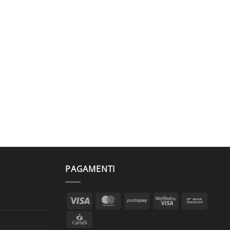
PAGAMENTI
Visa
MasterCard
Postepay
Visa
Bank
2
Transf
CartaSi