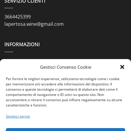
SERVIZIO CLIENTI
3664425399
lapertosa.wine@gmail.com
INFORMAZIONI
Contatti
Gestisci Consenso Cookie
Chi siamo
Per fornire le migliori esperienze, utilizziamo tecnologie come i cookie
Spedizioni & Pagamenti
per memorizzare e/o accedere alle informazioni del dispositivo. Il
consenso a queste tecnologie ci permetterà di elaborare dati come il
comportamento di navigazione o ID unici su questo sito. Non
Condizioni di Vendita
acconsentire o ritirare il consenso può influire negativamente su alcune
caratteristiche e funzioni.
Cookie Policy (UE)
Gestisci servizi
Privacy Policy (UE)