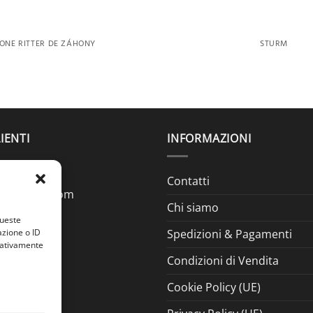
ONE RITTER DE ZÁHONY
STURM
IENTI
INFORMAZIONI
Contatti
ine@gmail.com
Chi siamo
queste
Spedizioni & Pagamenti
azione o ID
egativamente
Condizioni di Vendita
Cookie Policy (UE)