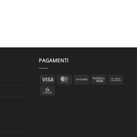
PAGAMENTI
Visa
MasterCard
Postepay
Visa
Bank
2
Transf
CartaSi