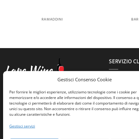
RAMADDINI
BAR
SERVIZIO CL
3664425399
Gestisci Consenso Cookie
lapertosa.w
Lape Wine
Per fornire le migliori esperienze, utilizziamo tecnologie come i cookie per
Largo Trionfale 7
memorizzare e/o accedere alle informazioni del dispositivo. Il consenso a 
tecnologie ci permetterà di elaborare dati come il comportamento di navig
Roma, 00195
unici su questo sito. Non acconsentire o ritirare il consenso può influire n
su alcune caratteristiche e funzioni.
Gestisci servizi