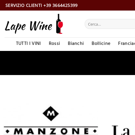
Salta
SERVIZIO CLIENTI +39 3664425399
ai
contenuti
Cerca:
TUTTI I VINI
Rossi
Bianchi
Bollicine
Francia